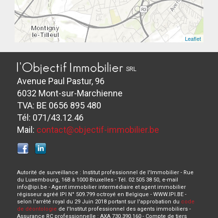
Leaflet
SRL
Avenue Paul Pastur, 96
6032 Mont-sur-Marchienne
TVA: BE 0656 895 480
Tél: 071/43.12.46
Mail:
contact@objectif-immobilier.be
Autorité de surveillance : Institut professionnel de l'Immobilier - Rue
du Luxembourg, 16B à 1000 Bruxelles - Tél. 02 505 38 50, e-mail
info@ipi.be - Agent immobilier intermédiaire et agent immobilier
régisseur agréé IPI N° 509.799 octroyé en Belgique - WWW.IPI.BE -
selon l'arrêté royal du 29 Juin 2018 portant sur l'approbation du
code
de déontologie
de l'Institut professionnel des agents immobiliers -
Assurance RC professionnelle : AXA 730.390.160 - Compte de tiers