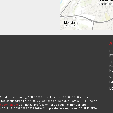
A
L’
pr
Cr
l’
No
Vo
fe
L’
 Rue du Luxembourg, 16B à 1000 Bruxelles - Tél. 02 505 38 50, e-mail
 régisseur agréé IPI N° 509.799 octroyé en Belgique - WWW.IPI.BE - selon
 déontologie
de l'Institut professionnel des agents immobiliers -
s BELFIUS: BE39 0689 0572 7019 - Compte de tiers régisseur BELFIUS BE26