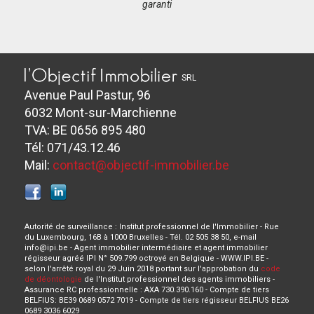
garanti
SRL
Avenue Paul Pastur, 96
6032 Mont-sur-Marchienne
TVA: BE 0656 895 480
Tél: 071/43.12.46
Mail:
contact@objectif-immobilier.be
Autorité de surveillance : Institut professionnel de l'Immobilier - Rue
du Luxembourg, 16B à 1000 Bruxelles - Tél. 02 505 38 50, e-mail
info@ipi.be - Agent immobilier intermédiaire et agent immobilier
régisseur agréé IPI N° 509.799 octroyé en Belgique - WWW.IPI.BE -
selon l'arrêté royal du 29 Juin 2018 portant sur l'approbation du
code
de déontologie
de l'Institut professionnel des agents immobiliers -
Assurance RC professionnelle : AXA 730.390.160 - Compte de tiers
BELFIUS: BE39 0689 0572 7019 - Compte de tiers régisseur BELFIUS BE26
0689 3036 6029