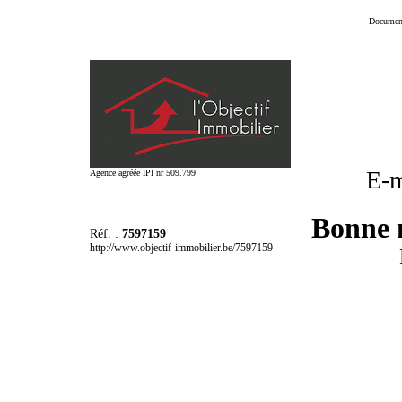
---------- Documen
E-m
Agence agréée IPI nr 509.799
Bonne m
Réf. :
7597159
http://www.objectif-immobilier.be/7597159