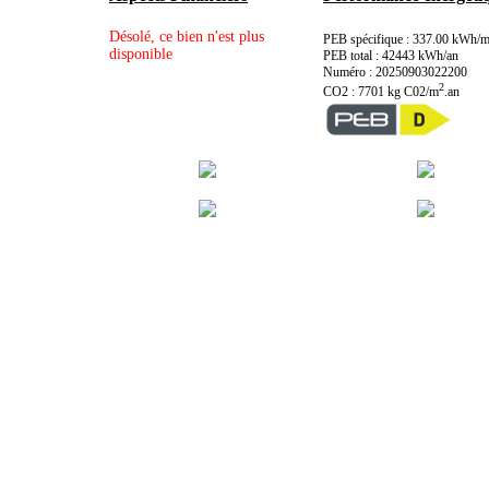
Désolé, ce bien n'est plus
PEB spécifique : 337.00 kWh/
disponible
PEB total : 42443 kWh/an
Numéro : 20250903022200
2
CO2 : 7701 kg C02/m
.an